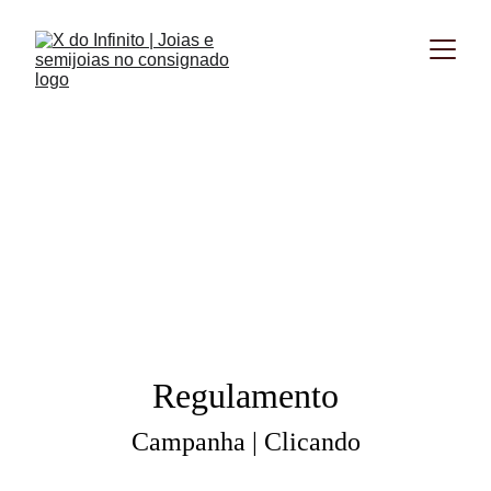
Campanha | Clicando
Confira abaixo, o regulamento completo da campanha 
"Clicando" exclusiva para revendedoras da X do Infinito.
Quer ser uma Revendedora? Clique aqui.
Regulamento
Campanha | Clicando